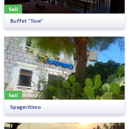
Sali
Buffet "Toni"
Sali
Spageritimo