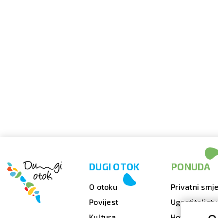
DUGI OTOK
PONUDA
O otoku
Privatni smje
Povijest
Ugostiteljst
Kultura
Hoteli