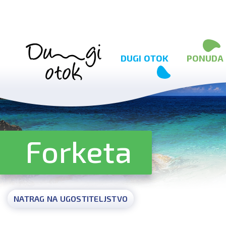
Preskoči na sadržaj
DUGI OTOK
PONUDA
Forketa
NATRAG NA UGOSTITELJSTVO