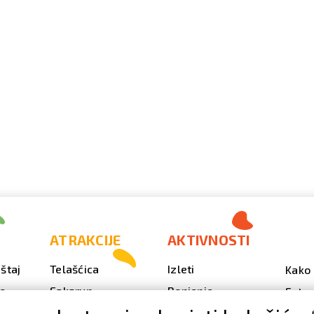
ATRAKCIJE
AKTIVNOSTI
štaj
Telašćica
Izleti
Kako 
vo
Sakarun
Ronjenje
Fotog
Svjetionik Veli Rat
Outdoor
Video