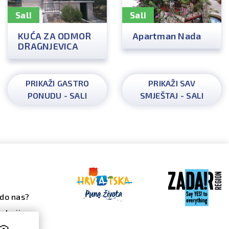
Sali
Sali
KUĆA ZA ODMOR
Apartman Nada
DRAGNJEVICA
PRIKAŽI GASTRO
PRIKAŽI SAV
PONUDU - SALI
SMJEŠTAJ - SALI
do nas?
alerija
 galerija