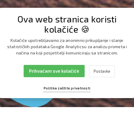
Ova web stranica koristi
kolačiće 🍪
Kolačiće upotrebljavamo za anonimno prikupljanje i slanje
statističkih podataka Google Analyticsu za analizu prometa i
načina na koji posjetitelji komuniciraju sa stranicom.
Park prirode
Telašćica
Prihvaćam sve kolačiće
Postavke
Politika zaštite privatnosti
Park prirode Telašćica
nalazi se na jugoistočnom