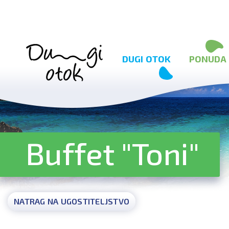
Preskoči na sadržaj
DUGI OTOK
PONUDA
Buffet "Toni"
NATRAG NA UGOSTITELJSTVO