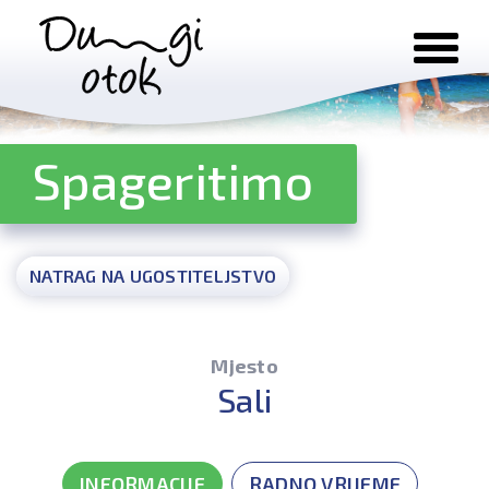
Preskoči na sadržaj
Spageritimo
NATRAG NA UGOSTITELJSTVO
Mjesto
Sali
INFORMACIJE
RADNO VRIJEME