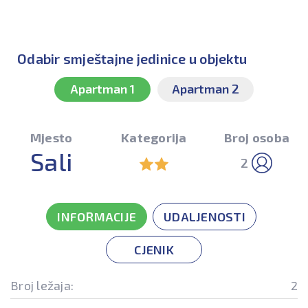
Odabir smještajne jedinice u objektu
Apartman 1
Apartman 2
Mjesto
Kategorija
Broj osoba
Sali
2
INFORMACIJE
UDALJENOSTI
CJENIK
Broj ležaja:
2