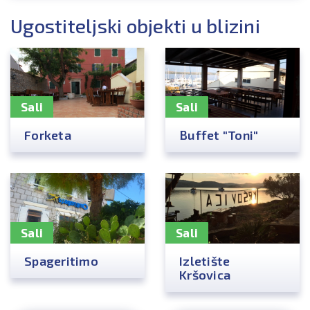
Ugostiteljski objekti u blizini
Sali
Sali
Forketa
Buffet "Toni"
Sali
Sali
Spageritimo
Izletište
Kršovica