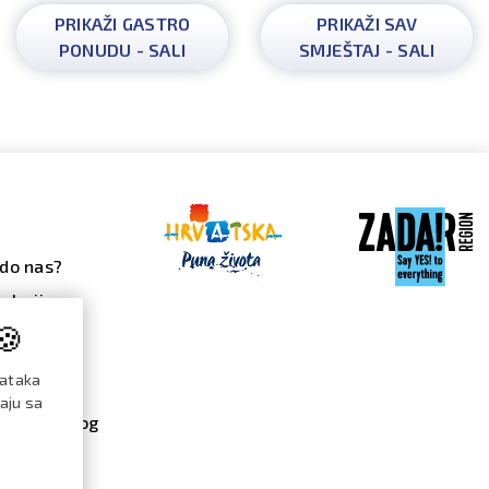
PRIKAŽI GASTRO
PRIKAŽI SAV
PONUDU - SALI
SMJEŠTAJ - SALI
do nas?
alerija
🍪
 galerija
ndar
dataka
đanja
raju sa
re / katalog
menti