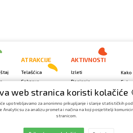
ATRAKCIJE
AKTIVNOSTI
štaj
Telašćica
Izleti
Kako 
vo
Sakarun
Ronjenje
Fotog
va web stranica koristi kolačiće 
Svjetionik Veli Rat
Outdoor
Video
Plaže i uvale
Ribarenje
Kale
iće upotrebljavamo za anonimno prikupljanje i slanje statističkih po
doga
Strašna peć
Nautika
 Analyticsu za analizu prometa i načina na koji posjetitelji komunici
Brošu
stranicom.
Doku