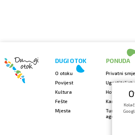
DUGI OTOK
PONUDA
O otoku
Privatni smje
Povijest
Ugostiteljst
O
Kultura
Hoteli
Fešte
Kampovi
Kolač
Mjesta
Turističke
Google
agencije