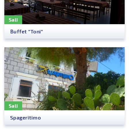
Sali
Buffet "Toni"
Sali
Spageritimo