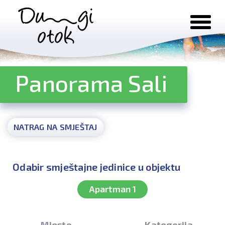
Preskoči na sadržaj
Panorama Sali
NATRAG NA SMJEŠTAJ
Odabir smještajne jedinice u objektu
Apartman 1
Mjesto
Kategorija