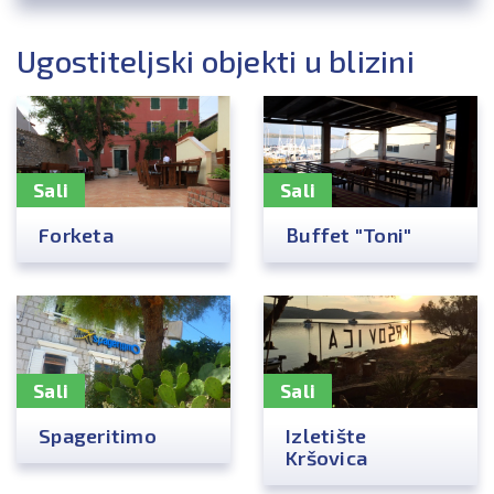
Ugostiteljski objekti u blizini
Sali
Sali
Forketa
Buffet "Toni"
Sali
Sali
Spageritimo
Izletište
Kršovica