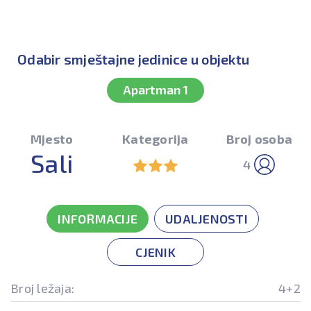
Odabir smještajne jedinice u objektu
Apartman 1
Mjesto
Kategorija
Broj osoba
Sali
4
INFORMACIJE
UDALJENOSTI
CJENIK
Broj ležaja:
4+2