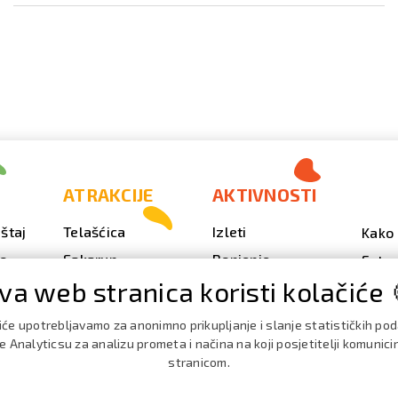
ATRAKCIJE
AKTIVNOSTI
štaj
Telašćica
Izleti
Kako 
vo
Sakarun
Ronjenje
Fotog
va web stranica koristi kolačiće 
Svjetionik Veli Rat
Outdoor
Video
Plaže i uvale
Ribarenje
Kale
iće upotrebljavamo za anonimno prikupljanje i slanje statističkih po
doga
Strašna peć
Nautika
 Analyticsu za analizu prometa i načina na koji posjetitelji komunici
Brošu
stranicom.
Doku