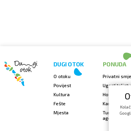
DUGI OTOK
PONUDA
O otoku
Privatni smje
Povijest
Ugostiteljst
O
Kultura
Hoteli
Fešte
Kampovi
Kolač
Mjesta
Turističke
Google
agencije