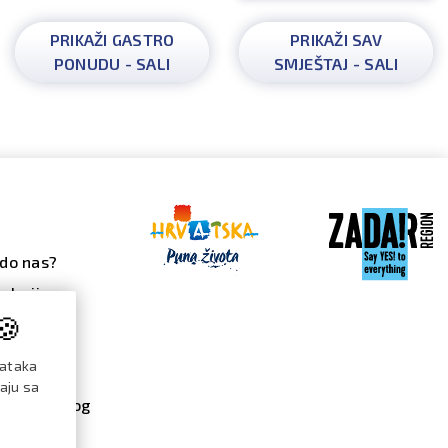
PRIKAŽI GASTRO
PRIKAŽI SAV
PONUDU - SALI
SMJEŠTAJ - SALI
do nas?
alerija
🍪
 galerija
ndar
dataka
đanja
raju sa
re / katalog
menti