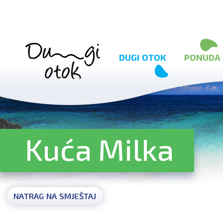
Preskoči na sadržaj
DUGI OTOK
PONUDA
Kuća Milka
NATRAG NA SMJEŠTAJ