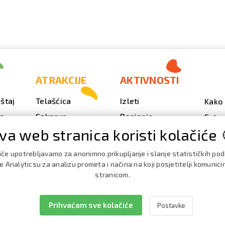
ATRAKCIJE
AKTIVNOSTI
štaj
Telašćica
Izleti
Kako 
vo
Sakarun
Ronjenje
Fotog
va web stranica koristi kolačiće 
Svjetionik Veli Rat
Outdoor
Video
Plaže i uvale
Ribarenje
Kale
iće upotrebljavamo za anonimno prikupljanje i slanje statističkih po
doga
Strašna peć
Nautika
 Analyticsu za analizu prometa i načina na koji posjetitelji komunici
Brošu
stranicom.
Doku
Prihvaćam sve kolačiće
Postavke