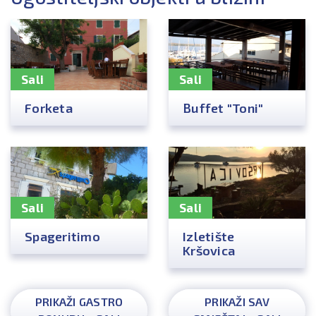
Sali
Sali
Forketa
Buffet "Toni"
Sali
Sali
Spageritimo
Izletište
Kršovica
PRIKAŽI GASTRO
PRIKAŽI SAV