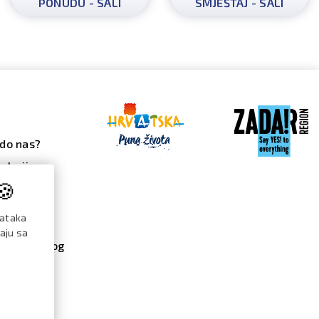
PONUDU - SALI
SMJEŠTAJ - SALI
do nas?
alerija
🍪
 galerija
ndar
dataka
đanja
raju sa
re / katalog
menti