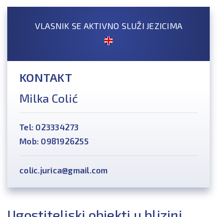
VLASNIK SE AKTIVNO SLUŽI JEZICIMA
KONTAKT
Milka Colić
Tel: 023334273
Mob: 0981926255
colic.jurica@gmail.com
Ugostiteljski objekti u blizini