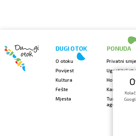
DUGI OTOK
PONUDA
O otoku
Privatni smje
Povijest
Ugostiteljst
O
Kultura
Hoteli
Fešte
Kampovi
Kolač
Mjesta
Turističke
Google
agencije