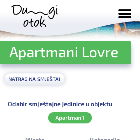
Preskoči na sadržaj
Apartmani Lovre
NATRAG NA SMJEŠTAJ
Odabir smještajne jedinice u objektu
Apartman 1
Mjesto
Kategorija