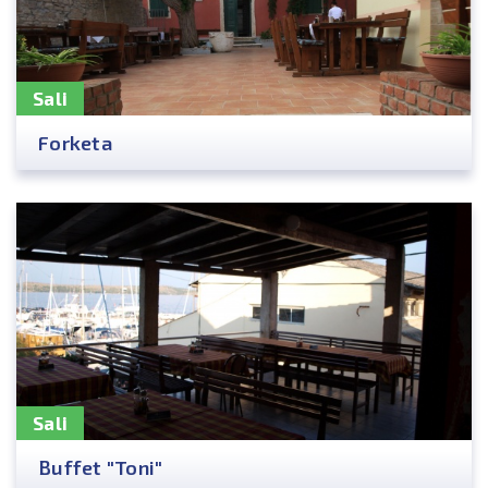
Sali
Forketa
Sali
Buffet "Toni"