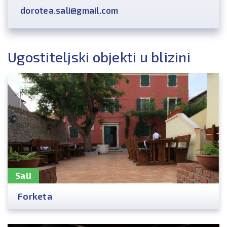
dorotea.sali@gmail.com
Ugostiteljski objekti u blizini
Sali
Forketa