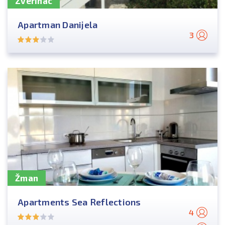
Zverinac
Apartman Danijela
3
Žman
Apartments Sea Reflections
4