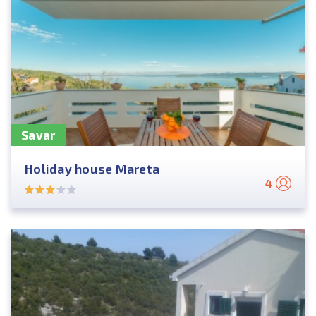
Savar
Holiday house Mareta
4