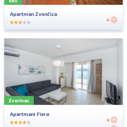
Sali
Apartman Zvončica
4
Zverinac
Apartmani Fiera
4