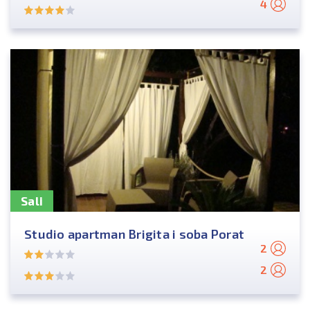
4
Sali
Studio apartman Brigita i soba Porat
2
2