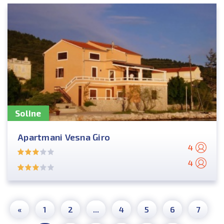
Soline
Apartmani Vesna Giro
4
4
«
1
2
...
4
5
6
7