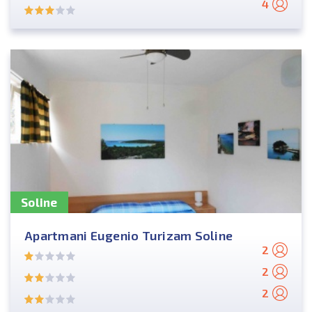
4
Soline
Apartmani Eugenio Turizam Soline
2
2
2