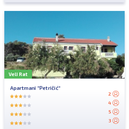
Veli Rat
Apartmani "Petričić"
2
4
5
3