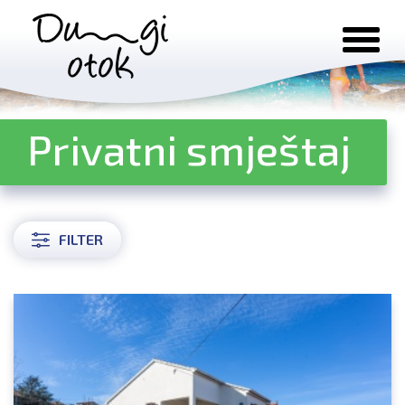
Preskoči na sadržaj
Privatni smještaj
FILTER