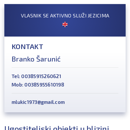
VLASNIK SE AKTIVNO SLUŽI JEZICIMA
KONTAKT
Branko Šarunić
Tel: 00385915260621
Mob: 00385955610198
mlukic1973@gmail.com
Ugostiteljski objekti u blizini