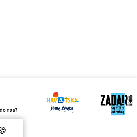
do nas?
alerija
🍪
 galerija