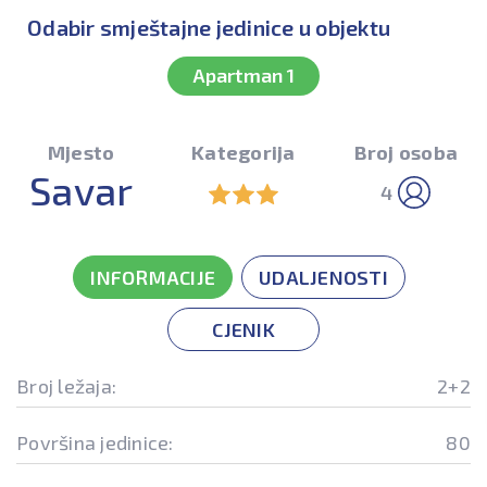
Odabir smještajne jedinice u objektu
Apartman 1
Mjesto
Kategorija
Broj osoba
Savar
4
INFORMACIJE
UDALJENOSTI
CJENIK
Broj ležaja:
2+2
Površina jedinice:
80