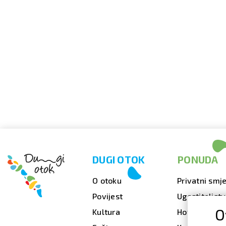
DUGI OTOK
PONUDA
O otoku
Privatni smje
Povijest
Ugostiteljst
O
Kultura
Hoteli