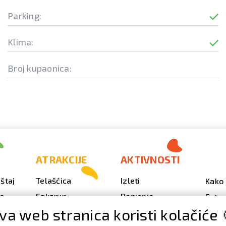
Parking:
Klima:
Broj kupaonica:
ATRAKCIJE
AKTIVNOSTI
štaj
Telašćica
Izleti
Kako 
vo
Sakarun
Ronjenje
Fotog
va web stranica koristi kolačiće 
Svjetionik Veli Rat
Outdoor
Video