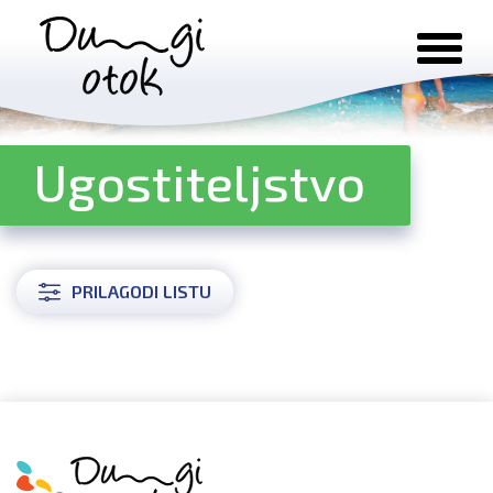
Preskoči na sadržaj
Ugostiteljstvo
PRILAGODI LISTU