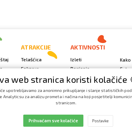
ATRAKCIJE
AKTIVNOSTI
štaj
Telašćica
Izleti
Kako 
vo
Sakarun
Ronjenje
Fotog
va web stranica koristi kolačiće 
Svjetionik Veli Rat
Outdoor
Video
Plaže i uvale
Ribarenje
Kale
iće upotrebljavamo za anonimno prikupljanje i slanje statističkih po
doga
Strašna peć
Nautika
 Analyticsu za analizu prometa i načina na koji posjetitelji komunici
Brošu
stranicom.
Doku
Prihvaćam sve kolačiće
Postavke