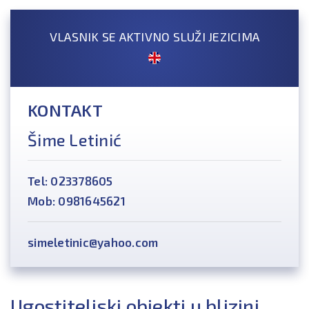
VLASNIK SE AKTIVNO SLUŽI JEZICIMA
KONTAKT
Šime Letinić
Tel: 023378605
Mob: 0981645621
simeletinic@yahoo.com
Ugostiteljski objekti u blizini