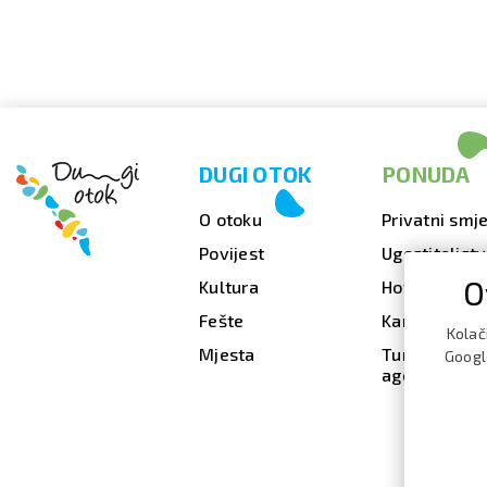
DUGI OTOK
PONUDA
O otoku
Privatni smje
Povijest
Ugostiteljst
O
Kultura
Hoteli
Fešte
Kampovi
Kolač
Mjesta
Turističke
Google
agencije