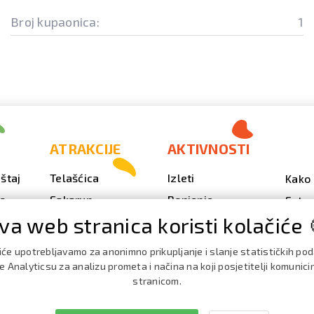
Broj kupaonica:
1
ATRAKCIJE
AKTIVNOSTI
štaj
Telašćica
Izleti
Kako 
vo
Sakarun
Ronjenje
Fotog
va web stranica koristi kolačiće 
Svjetionik Veli Rat
Outdoor
Video
Plaže i uvale
Ribarenje
Kale
iće upotrebljavamo za anonimno prikupljanje i slanje statističkih po
doga
Strašna peć
Nautika
 Analyticsu za analizu prometa i načina na koji posjetitelji komunici
Brošu
stranicom.
Doku