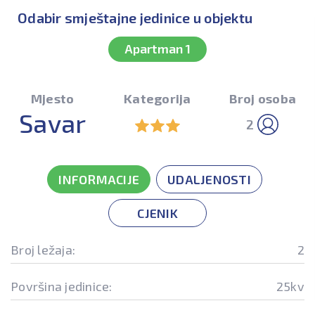
Odabir smještajne jedinice u objektu
Apartman 1
Mjesto
Kategorija
Broj osoba
Savar
2
INFORMACIJE
UDALJENOSTI
CJENIK
Broj ležaja:
2
Površina jedinice:
25kv