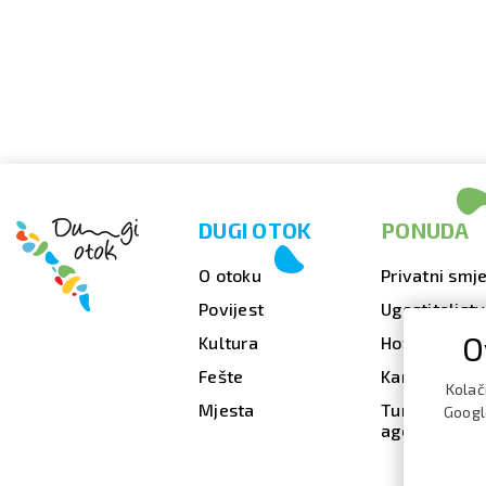
DUGI OTOK
PONUDA
O otoku
Privatni smje
Povijest
Ugostiteljst
O
Kultura
Hoteli
Fešte
Kampovi
Kolač
Mjesta
Turističke
Google
agencije