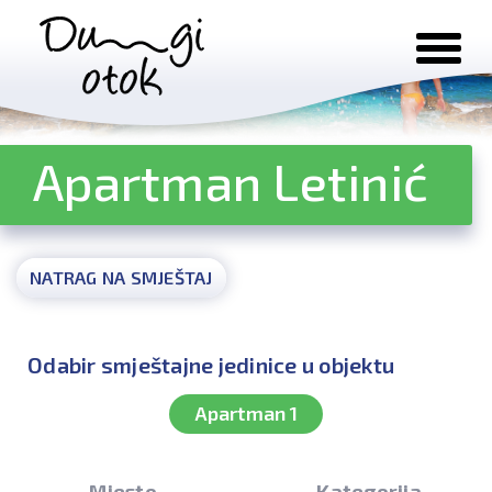
Preskoči na sadržaj
Apartman Letinić
NATRAG NA SMJEŠTAJ
Odabir smještajne jedinice u objektu
Apartman 1
Mjesto
Kategorija