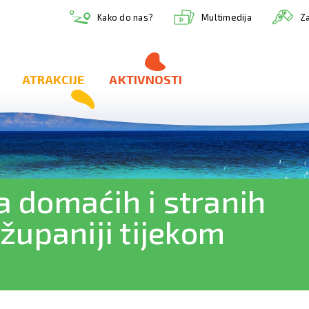
Multimedija
Kako do nas?
Za
ATRAKCIJE
AKTIVNOSTI
a domaćih i stranih
 županiji tijekom