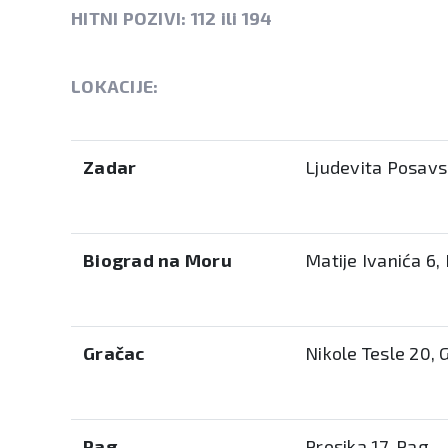
HITNI POZIVI:
112 ili 194
LOKACIJE
:
Zadar
Ljudevita Posavs
Biograd na Moru
Matije Ivanića 6,
Gračac
Nikole Tesle 20, 
Pag
Prosika 17, Pag