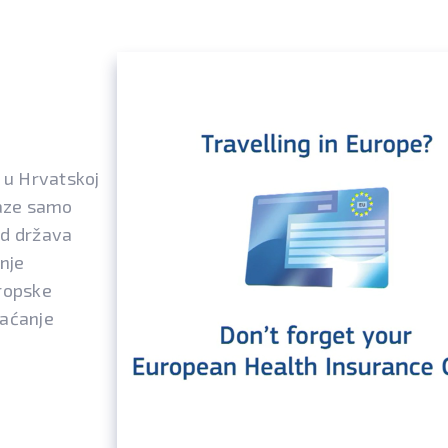
u u Hrvatskoj
laze samo
od država
nje
ropske
laćanje