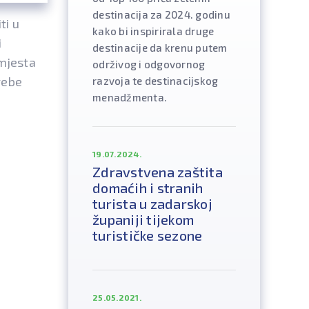
destinacija za 2024. godinu
ti u
kako bi inspirirala druge
i
destinacije da krenu putem
 mjesta
održivog i odgovornog
rebe
razvoja te destinacijskog
menadžmenta.
19.07.2024.
Zdravstvena zaštita
domaćih i stranih
turista u zadarskoj
županiji tijekom
turističke sezone
25.05.2021.