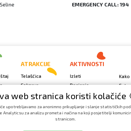
 Seline
EMERGENCY CALL:
194
ATRAKCIJE
AKTIVNOSTI
štaj
Telašćica
Izleti
Kako 
vo
Sakarun
Ronjenje
Fotog
va web stranica koristi kolačiće 
Svjetionik Veli Rat
Outdoor
Video
Plaže i uvale
Ribarenje
Kale
iće upotrebljavamo za anonimno prikupljanje i slanje statističkih po
doga
Strašna peć
Nautika
 Analyticsu za analizu prometa i načina na koji posjetitelji komunici
Brošu
stranicom.
Doku