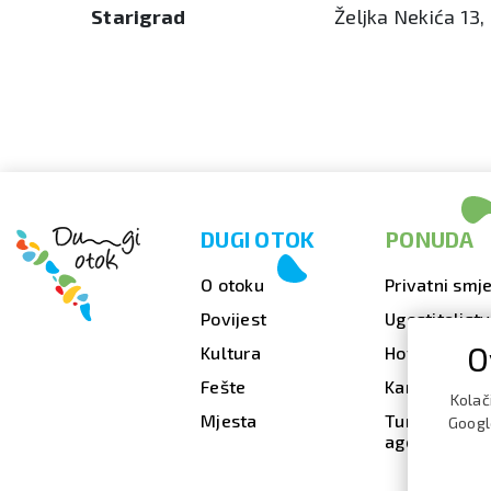
Starigrad
Željka Nekića 13,
DUGI OTOK
PONUDA
O otoku
Privatni smje
Povijest
Ugostiteljst
O
Kultura
Hoteli
Fešte
Kampovi
Kolač
Mjesta
Turističke
Google
agencije