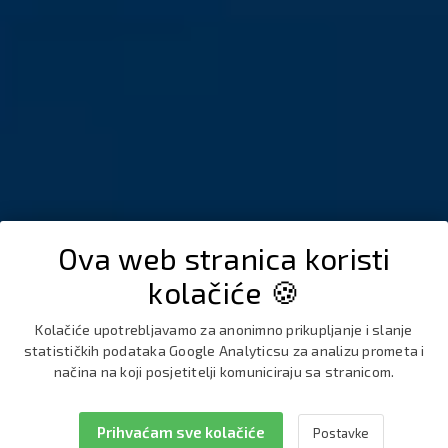
Ova web stranica koristi
kolačiće 🍪
Kolačiće upotrebljavamo za anonimno prikupljanje i slanje
statističkih podataka Google Analyticsu za analizu prometa i
načina na koji posjetitelji komuniciraju sa stranicom.
Dugi otok...
U zagrljaju prirode
Prihvaćam sve kolačiće
Postavke