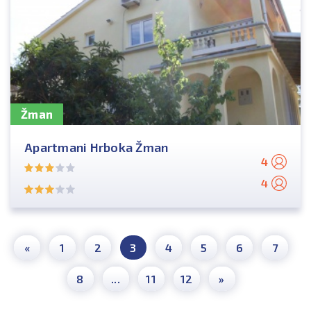
Žman
Apartmani Hrboka Žman
4
4
«
1
2
3
4
5
6
7
8
...
11
12
»