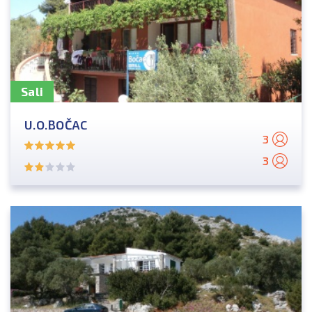
Sali
U.O.BOČAC
3
3