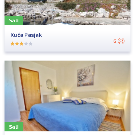
Sali
Kuća Pasjak
6
Sali