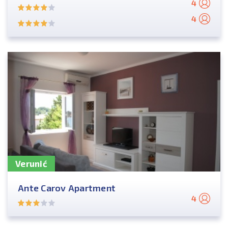
4
4
Verunić
Ante Carov Apartment
4