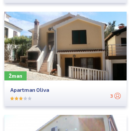
Žman
Apartman Oliva
3