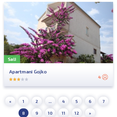
Sali
Apartmani Gojko
4
«
1
2
...
4
5
6
7
8
9
10
11
12
»