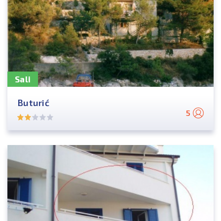
Sali
Buturić
5