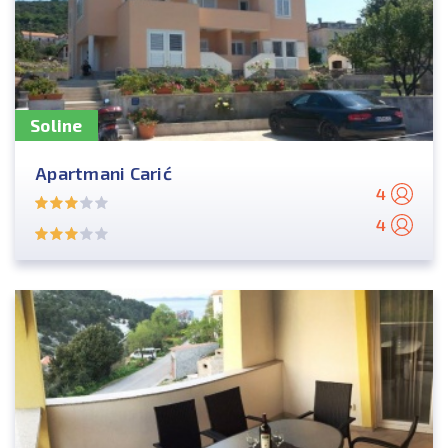
Soline
Apartmani Carić
4
4