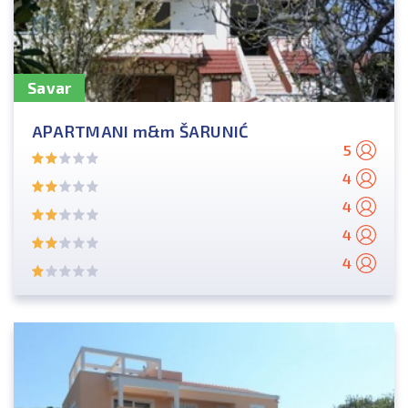
Savar
APARTMANI m&m ŠARUNIĆ
5
4
4
4
4