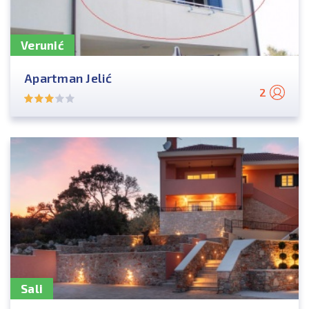
Verunić
Apartman Jelić
2
Sali