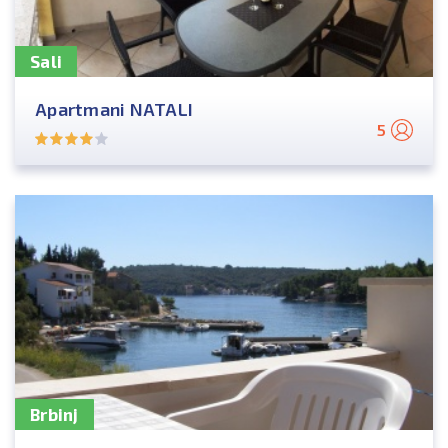
Sali
Apartmani NATALI
5
Brbinj