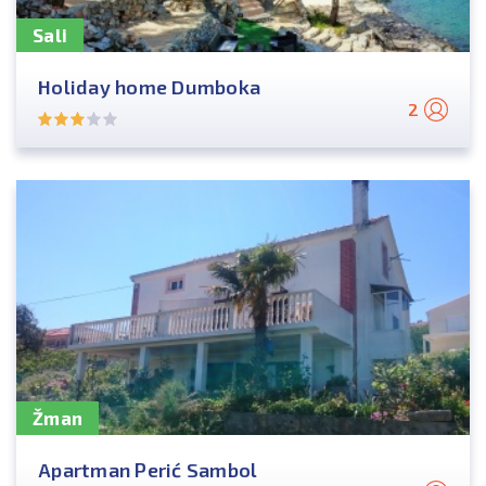
Sali
Holiday home Dumboka
2
Žman
Apartman Perić Sambol