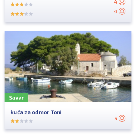
4
4
Savar
kuća za odmor Toni
5