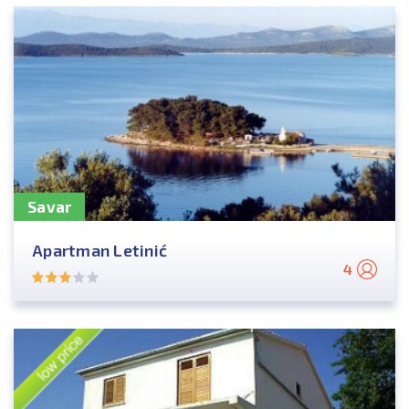
Savar
Apartman Letinić
4