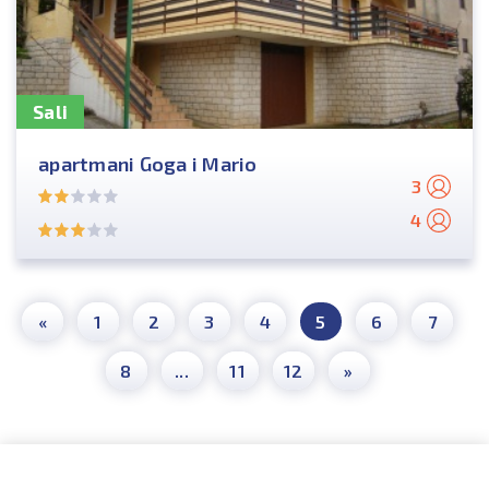
Sali
apartmani Goga i Mario
3
4
«
1
2
3
4
5
6
7
8
...
11
12
»