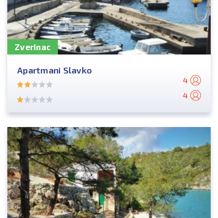
Zverinac
Apartmani Slavko
4
4