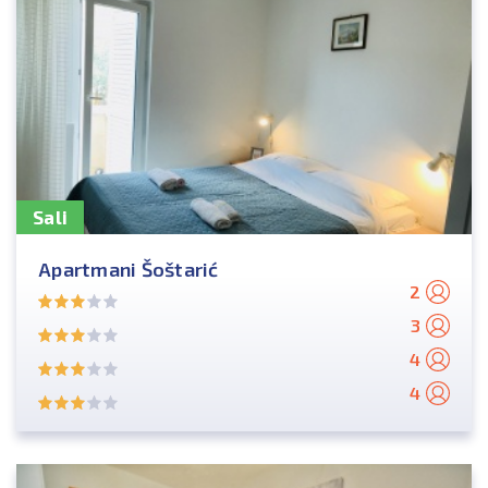
Sali
Apartmani Šoštarić
2
3
4
4