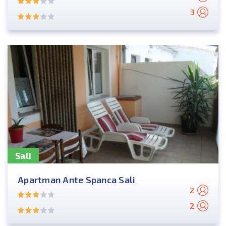
3
Sali
Apartman Ante Spanca Sali
2
2