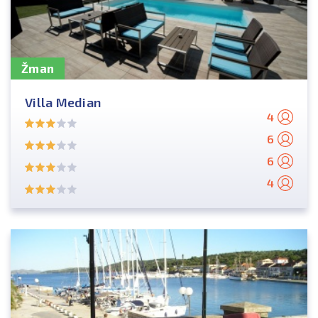
Žman
Villa Median
4
6
6
4