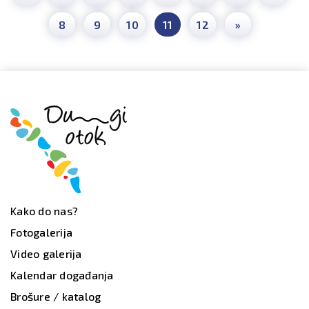
8
9
10
11
12
»
Kako do nas?
Fotogalerija
Video galerija
Kalendar događanja
Brošure / katalog