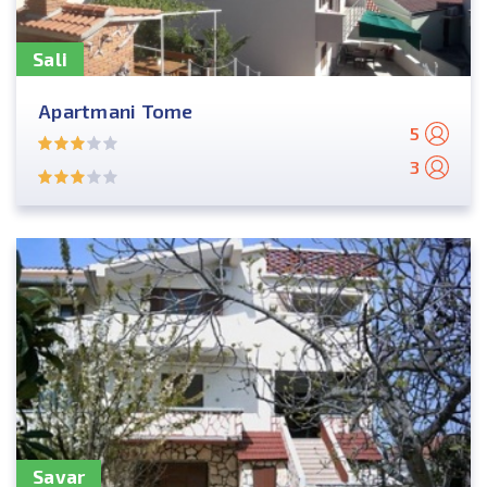
Sali
Apartmani Tome
5
3
Savar