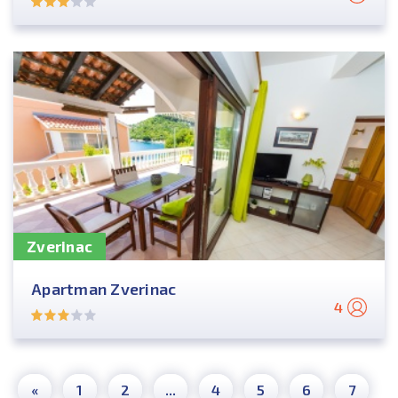
Zverinac
Apartman Zverinac
4
«
1
2
...
4
5
6
7