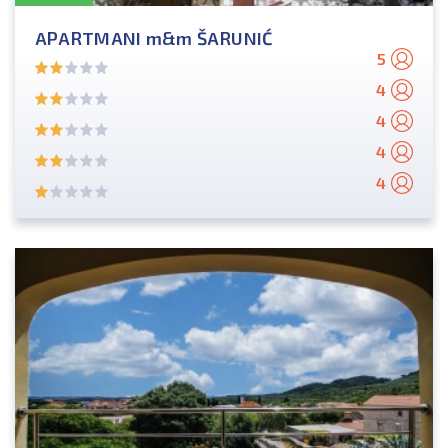
APARTMANI m&m ŠARUNIĆ
5
4
4
4
4