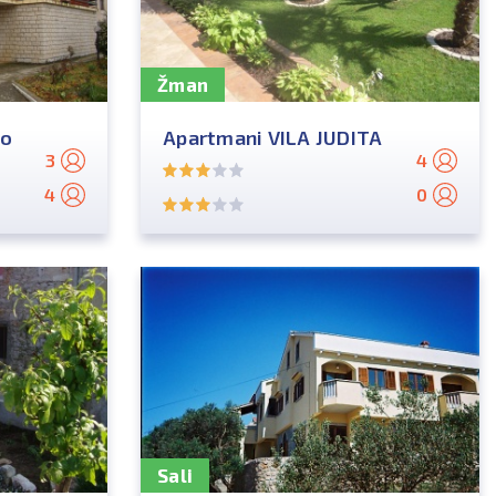
Žman
io
Apartmani VILA JUDITA
3
4
4
0
Sali