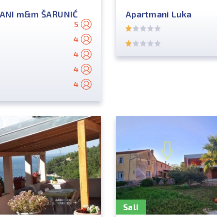
ANI m&m ŠARUNIĆ
Apartmani Luka
5
4
4
4
4
Sali