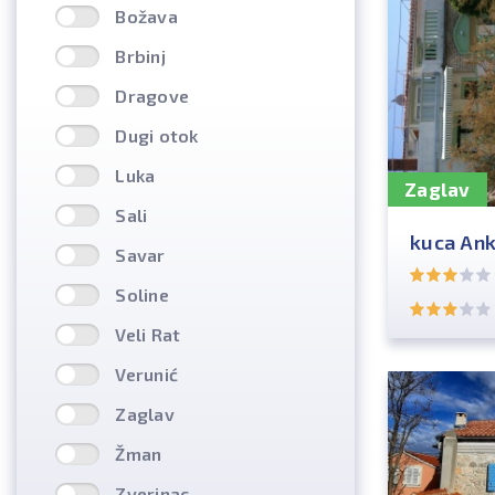
Božava
Brbinj
Dragove
Dugi otok
Luka
Zaglav
Sali
kuca An
Savar
Soline
Veli Rat
Verunić
Zaglav
Žman
Zverinac