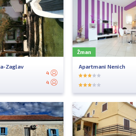
Žman
ka-Zaglav
Apartmani Nenich
4
4