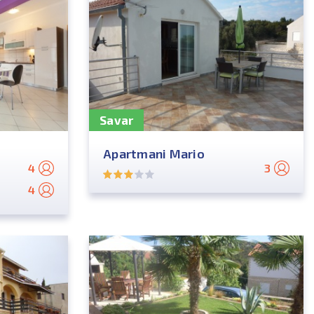
Savar
Apartmani Mario
4
3
4