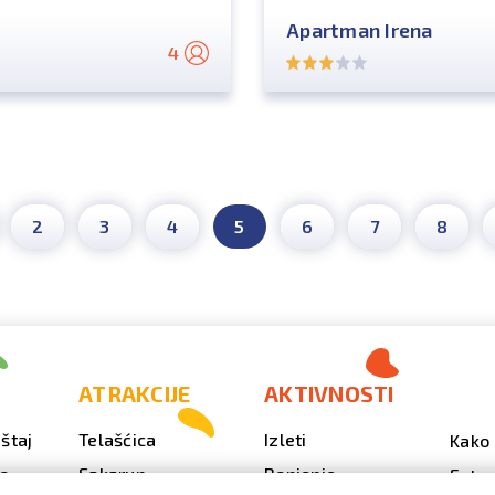
Apartman Irena
4
2
3
4
5
6
7
8
ATRAKCIJE
AKTIVNOSTI
štaj
Telašćica
Izleti
Kako 
vo
Sakarun
Ronjenje
Fotog