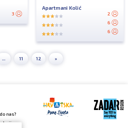
Apartmani Kolić
3
2
6
6
...
11
12
»
do nas?
alerija