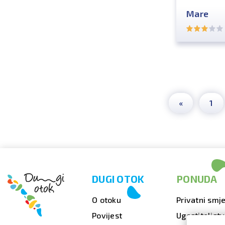
Mare
«
1
DUGI OTOK
PONUDA
O otoku
Privatni smje
Povijest
Ugostiteljst