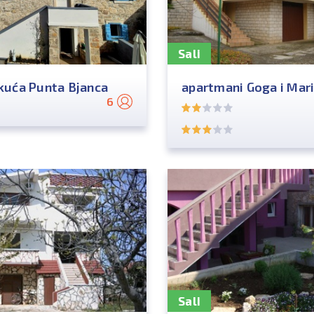
Sali
uća Punta Bjanca
apartmani Goga i Mar
6
Sali