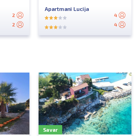
Apartmani Lucija
2
4
2
4
Savar