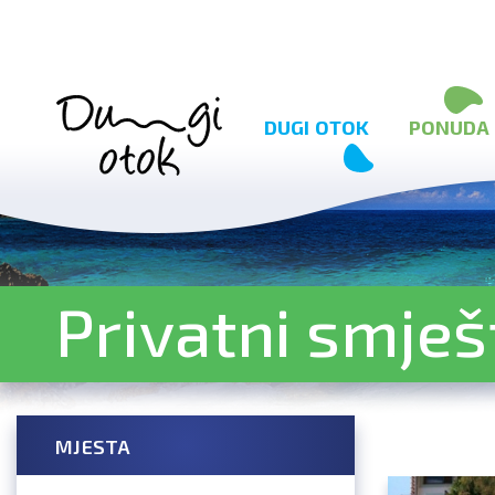
Preskoči na sadržaj
DUGI OTOK
PONUDA
Privatni smješ
MJESTA