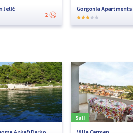
 Jelić
Gorgonia Apartments
2
Sali
 home Anka&Darko
Villa Carmen