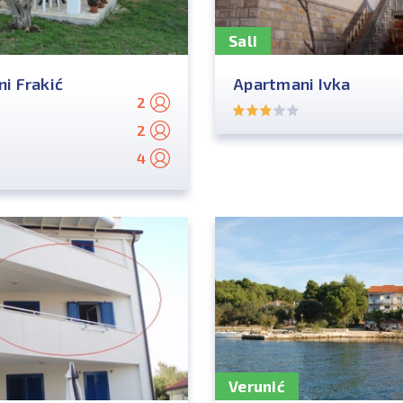
Sali
i Frakić
Apartmani Ivka
2
2
4
Verunić