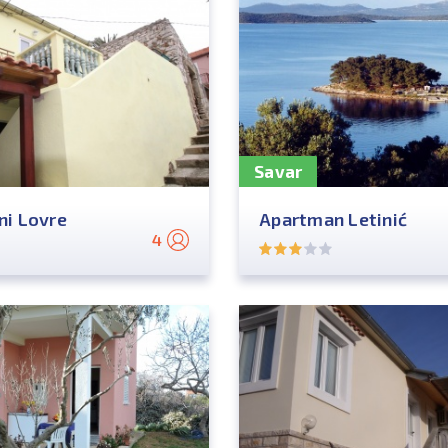
Savar
i Lovre
Apartman Letinić
4