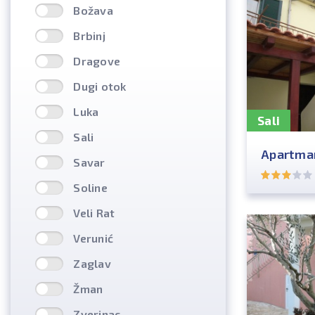
Božava
Brbinj
Dragove
Dugi otok
Luka
Sali
Sali
Apartman
Savar
Soline
Veli Rat
Verunić
Zaglav
Žman
Zverinac