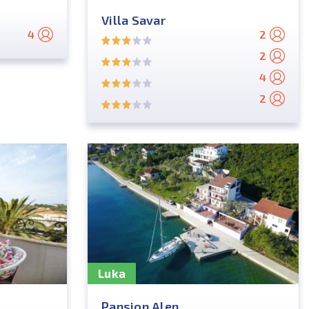
Villa Savar
4
2
2
4
2
Luka
Pansion Alen