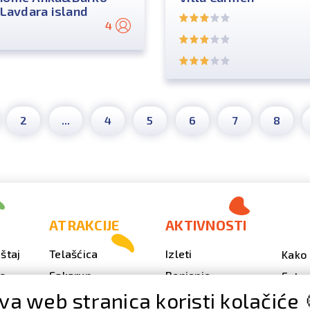
 Lavdara island
4
2
...
4
5
6
7
8
ATRAKCIJE
AKTIVNOSTI
štaj
Telašćica
Izleti
Kako 
vo
Sakarun
Ronjenje
Fotog
va web stranica koristi kolačiće 
Svjetionik Veli Rat
Outdoor
Video