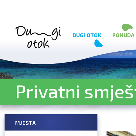
Preskoči na sadržaj
DUGI OTOK
PONUDA
Privatni smješ
MJESTA