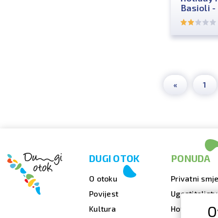
Basioli -
«
1
DUGI OTOK
PONUDA
O otoku
Privatni smje
Povijest
Ugostiteljst
O
Kultura
Hoteli