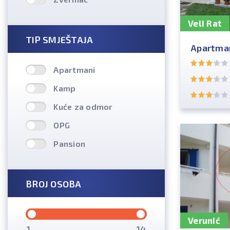
Veli Rat
TIP SMJEŠTAJA
Apartman
Apartmani
Kamp
Kuće za odmor
OPG
Pansion
BROJ OSOBA
Verunić