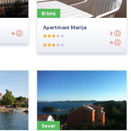
Brbinj
Apartmani Marija
4
2
4
Savar