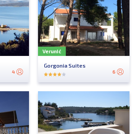
Verunić
Gorgonia Suites
4
6