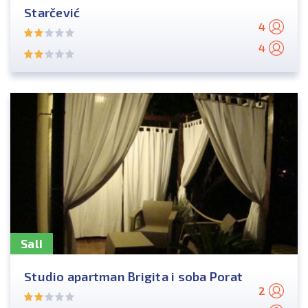
Starčević
4
4
Sali
Studio apartman Brigita i soba Porat
2