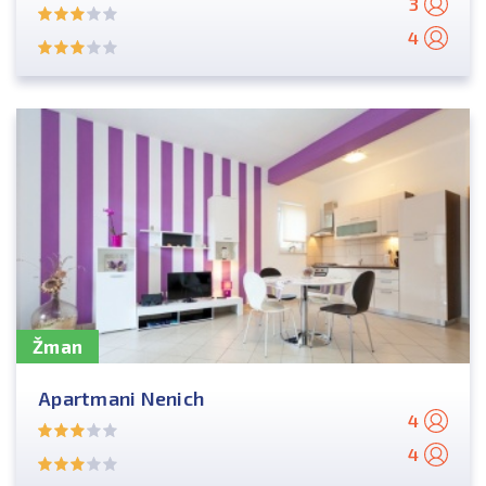
3
4
Žman
Apartmani Nenich
4
4