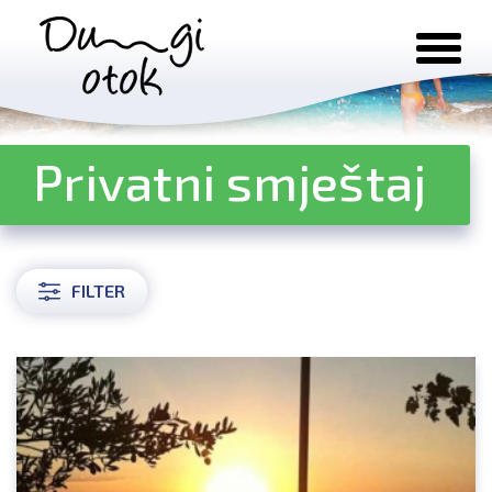
Preskoči na sadržaj
Privatni smještaj
FILTER