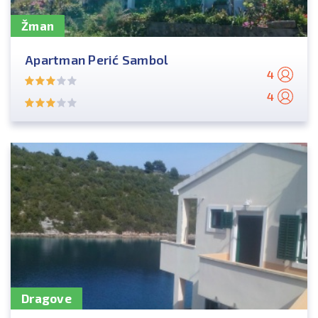
Žman
Apartman Perić Sambol
4
4
Dragove