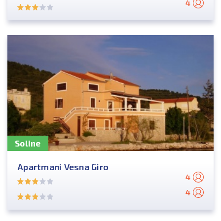
4
Soline
Apartmani Vesna Giro
4
4