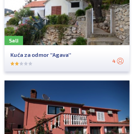
Sali
Kuća za odmor ''Agava''
4