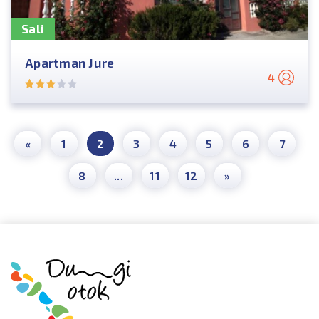
Sali
Apartman Jure
4
«
1
2
3
4
5
6
7
8
...
11
12
»