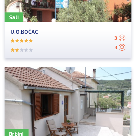
Sali
U.O.BOČAC
3
3
Brbinj