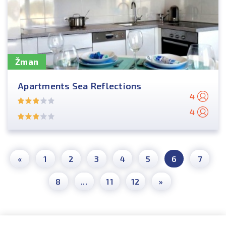
Žman
Apartments Sea Reflections
4
4
«
1
2
3
4
5
6
7
8
...
11
12
»