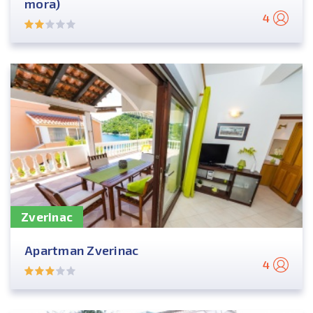
mora)
4
Zverinac
Apartman Zverinac
4