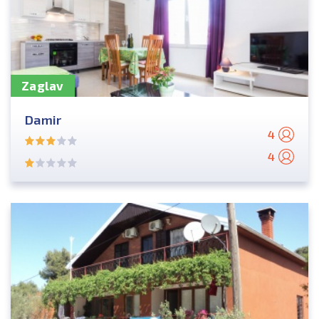
Zaglav
Damir
4
4