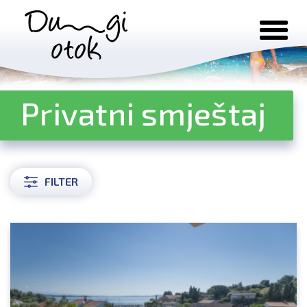
Preskoči na sadržaj
Privatni smještaj
FILTER