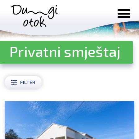
Preskoči na sadržaj
Privatni smještaj
FILTER