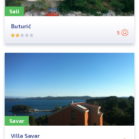
Sali
Buturić
5
Savar
Villa Savar