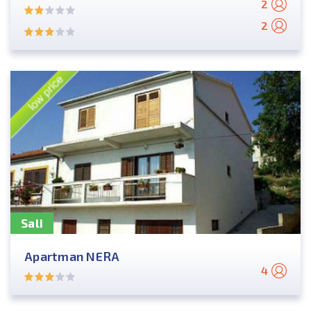
2
2
Sali
Apartman NERA
4