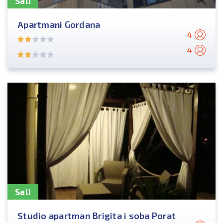
Sali
Apartmani Gordana
4
4
Sali
Studio apartman Brigita i soba Porat