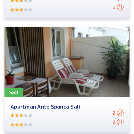
3
Sali
Apartman Ante Spanca Sali
2
2