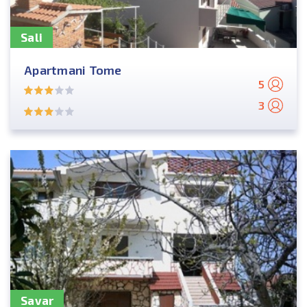
Sali
Apartmani Tome
5
3
Savar