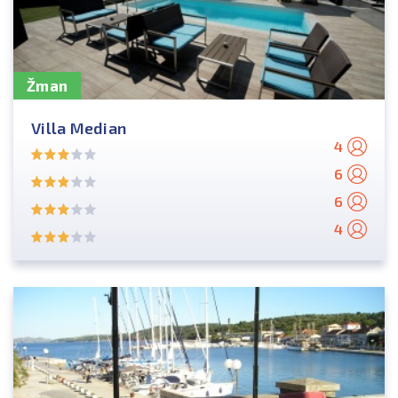
Žman
Villa Median
4
6
6
4