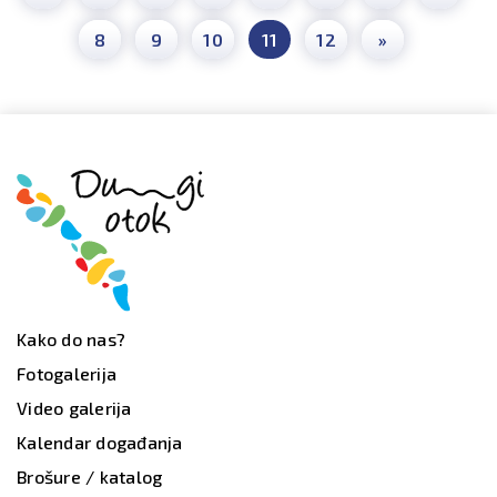
8
9
10
11
12
»
Kako do nas?
Fotogalerija
Video galerija
Kalendar događanja
Brošure / katalog