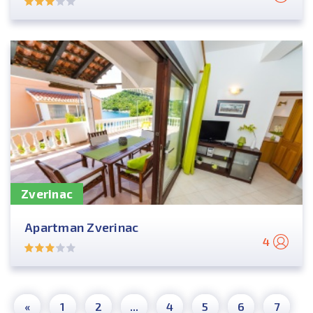
Zverinac
Apartman Zverinac
4
«
1
2
...
4
5
6
7