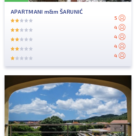
APARTMANI m&m ŠARUNIĆ
5
4
4
4
4