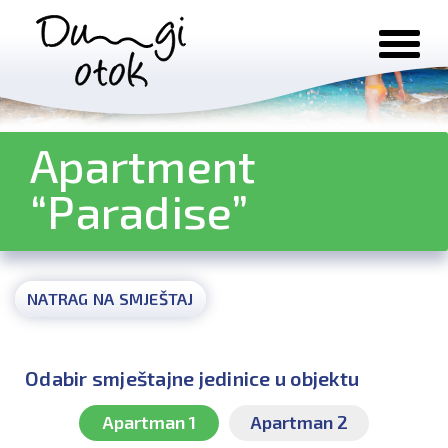
Preskoči na sadržaj
Apartment
“Paradise”
NATRAG NA SMJEŠTAJ
Odabir smještajne jedinice u objektu
Apartman 1
Apartman 2