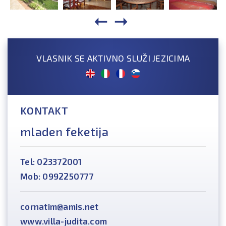
VLASNIK SE AKTIVNO SLUŽI JEZICIMA
KONTAKT
mladen feketija
Tel: 023372001
Mob: 0992250777
cornatim@amis.net
www.villa-judita.com