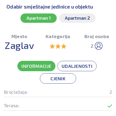
Odabir smještajne jedinice u objektu
Apartman 1
Apartman 2
Mjesto
Kategorija
Broj osoba
Zaglav
2
INFORMACIJE
UDALJENOSTI
CJENIK
Broj ležaja:
2
Terasa: