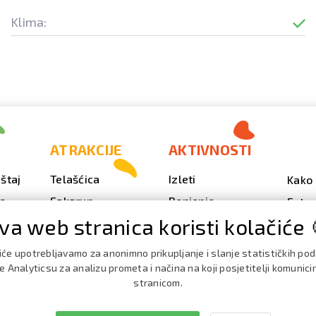
Klima:
ATRAKCIJE
AKTIVNOSTI
štaj
Telašćica
Izleti
Kako 
vo
Sakarun
Ronjenje
Fotog
va web stranica koristi kolačiće 
Svjetionik Veli Rat
Outdoor
Video
Plaže i uvale
Ribarenje
Kale
iće upotrebljavamo za anonimno prikupljanje i slanje statističkih po
doga
Strašna peć
Nautika
 Analyticsu za analizu prometa i načina na koji posjetitelji komunici
Brošu
stranicom.
Doku