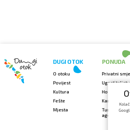
DUGI OTOK
PONUDA
O otoku
Privatni smje
Povijest
Ugostiteljst
O
Kultura
Hoteli
Fešte
Kampovi
Kolač
Mjesta
Turističke
Google
agencije