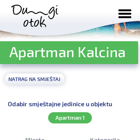
Preskoči na sadržaj
Apartman Kalcina
NATRAG NA SMJEŠTAJ
Odabir smještajne jedinice u objektu
Apartman 1
Mjesto
Kategorija