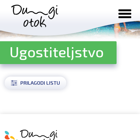
Preskoči na sadržaj
Ugostiteljstvo
PRILAGODI LISTU