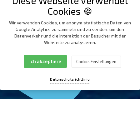
Diese Webseite verwendet
Cookies 🍪
Wir verwenden Cookies, um anonym statistische Daten von
Google Analytics zu sammeln und zu senden, um den
Datenverkehr und die Interaktion der Besucher mit der
Webseite zu analysieren.
Dugi otok
Über Die Insel
Ich akzeptiere
Cookie-Einstellungen
Datenschutzrichtlinie
Für einen zauberhaften
Urlaub braucht man keine
Zauberformel. Es genügt