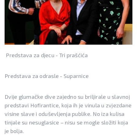
Predstava za djecu - Tri prašćića
Predstava za odrasle - Suparnice
Dvije glumačke dive zajedno su briljirale u slavnoj
predstavi Hofirantice, koja ih je vinula u zvjezdane
visine slave i oduševljenja publike. No iza kulisa
tinjale su nesuglasice – nisu se mogle složiti koja
je bolja.