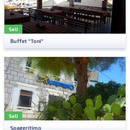
Sali
Buffet "Toni"
Sali
Spageritimo