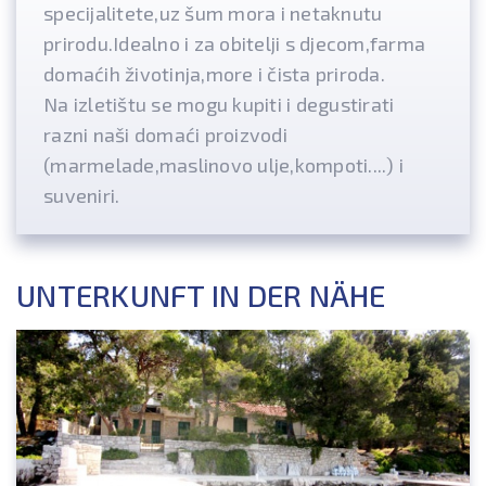
specijalitete,uz šum mora i netaknutu
prirodu.Idealno i za obitelji s djecom,farma
domaćih životinja,more i čista priroda.
Na izletištu se mogu kupiti i degustirati
razni naši domaći proizvodi
(marmelade,maslinovo ulje,kompoti....) i
suveniri.
UNTERKUNFT IN DER NÄHE