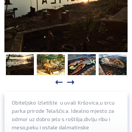
Obiteljsko Izletište u uvali Kršovica,u srcu
parka prirode Telašćica. Idealno mjesto za
odmor uz dobro jelo s roštilja,divlju ribu i
meso,peku i ostale dalmatinske