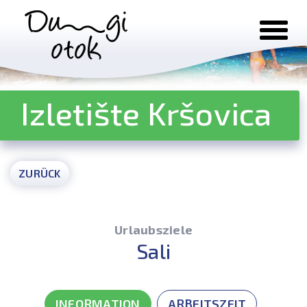
Zum Inhalt springen
Izletište Kršovica
ZURÜCK
Urlaubsziele
Sali
INFORMATION
ARBEITSZEIT