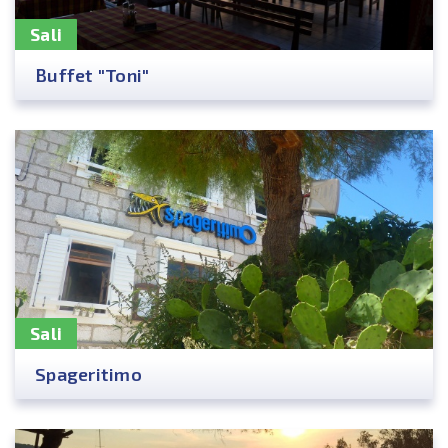
Sali
Buffet "Toni"
Sali
Spageritimo