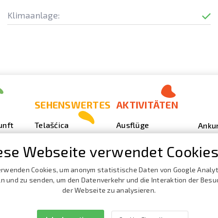
Klimaanlage:
SEHENSWERTES
AKTIVITÄTEN
unft
Telašćica
Ausflüge
Anku
Sakarun
Tauchen
Foto
ese Webseite verwendet Cookies
Leuchturm Veli
Outdoor
Video
Rat
ze
Angeln
erwenden Cookies, um anonym statistische Daten von Google Analyt
Vera
Strände, Buchten
 und zu senden, um den Datenverkehr und die Interaktion der Besu
Nautik
Prosp
der Webseite zu analysieren.
Die Höhle Strašna
Kata
peć