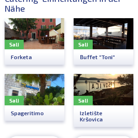
Nähe
Sali
Sali
Forketa
Buffet "Toni"
Sali
Sali
Spageritimo
Izletište
Kršovica