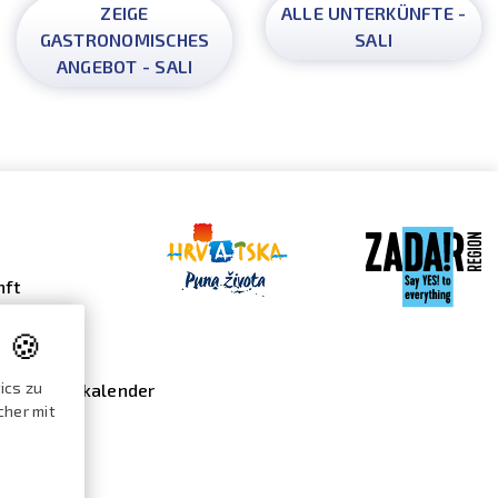
ZEIGE
ALLE UNTERKÜNFTE -
GASTRONOMISCHES
SALI
ANGEBOT - SALI
nft
s
 🍪
 Galerie
ics zu
nstaltungskalender
cher mit
ekte /
log