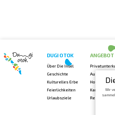
DUGI OTOK
ANGEBOT
Über Die Insel
Privatunterk
Geschichte
Ausgehen
Di
Kulturelles Erbe
Hotels
Feierlichkeiten
Kampingplät
Wir v
sammeln
Urlaubsziele
Reisebüros