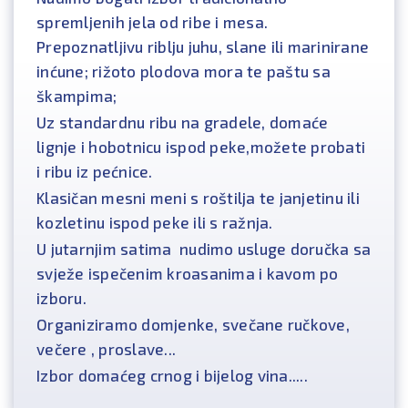
spremljenih jela od ribe i mesa.
Prepoznatljivu riblju juhu, slane ili marinirane
inćune; rižoto plodova mora te paštu sa
škampima;
Uz standardnu ribu na gradele, domaće
lignje i hobotnicu ispod peke,možete probati
i ribu iz pećnice.
Klasičan mesni meni s roštilja te janjetinu ili
kozletinu ispod peke ili s ražnja.
U jutarnjim satima nudimo usluge doručka sa
svježe ispečenim kroasanima i kavom po
izboru.
Organiziramo domjenke, svečane ručkove,
večere , proslave...
Izbor domaćeg crnog i bijelog vina.....