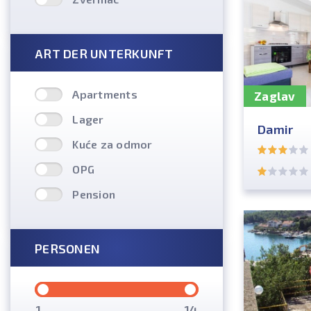
ART DER UNTERKUNFT
Apartments
Zaglav
Lager
Damir
Kuće za odmor
OPG
Pension
PERSONEN