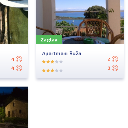
Zaglav
Apartmani Ruža
4
2
4
3