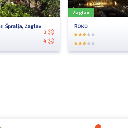
Zaglav
i Špralja, Zaglav
ROKO
3
4