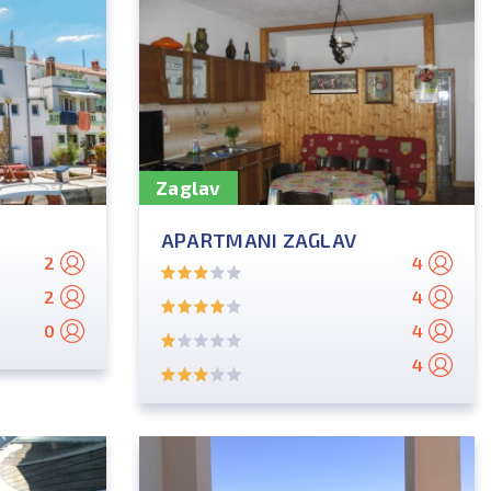
Zaglav
APARTMANI ZAGLAV
2
4
2
4
0
4
4