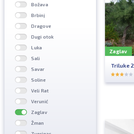
Božava
Brbinj
Dragove
Dugi otok
Luka
Zaglav
Sali
Triluke 
Savar
Soline
Veli Rat
Verunić
Zaglav
Žman
Zverinac