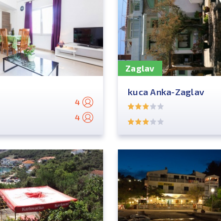
Zaglav
kuca Anka-Zaglav
4
4