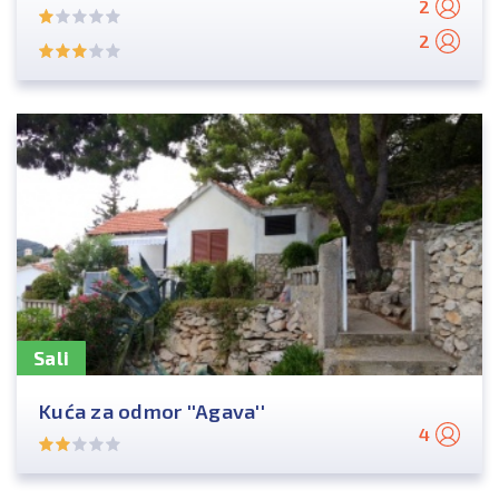
2
2
Sali
Kuća za odmor ''Agava''
4