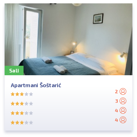
Sali
Apartmani Šoštarić
2
3
4
4