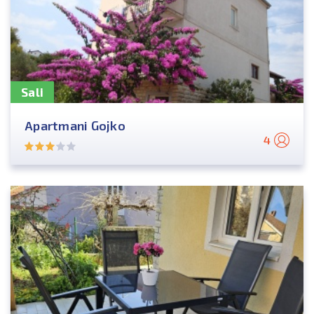
Sali
Apartmani Gojko
4