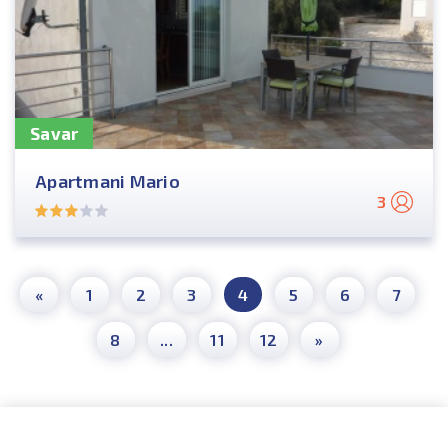
Savar
Apartmani Mario
3
«
1
2
3
4
5
6
7
8
...
11
12
»