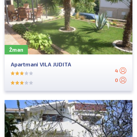
Žman
Apartmani VILA JUDITA
4
0