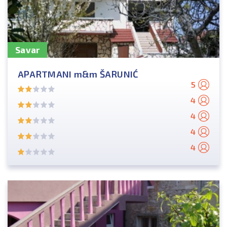
Savar
APARTMANI m&m ŠARUNIĆ
5
4
4
4
4