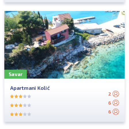
Savar
Apartmani Kolić
2
6
6