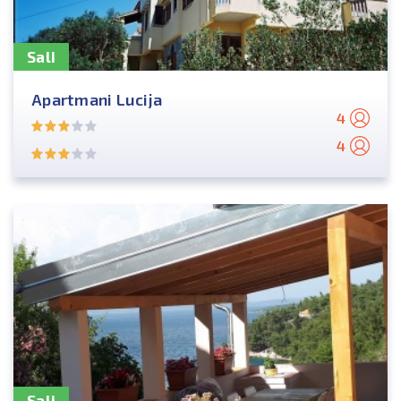
Sali
Apartmani Lucija
4
4
Sali