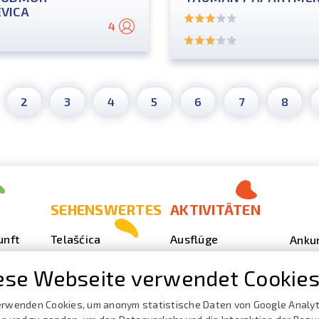
VICA
4
2
3
4
5
6
7
8
SEHENSWERTES
AKTIVITÄTEN
unft
Telašćica
Ausflüge
Anku
Sakarun
Tauchen
Foto
ese Webseite verwendet Cookies
Leuchturm Veli
Outdoor
Video
Rat
ze
erwenden Cookies, um anonym statistische Daten von Google Analyt
Angeln
Vera
Strände, Buchten