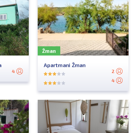
Žman
a
Apartmani Žman
4
2
4