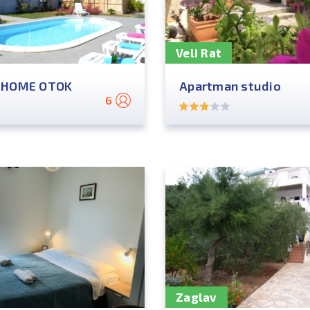
Veli Rat
 HOME OTOK
Apartman studio
6
Zaglav