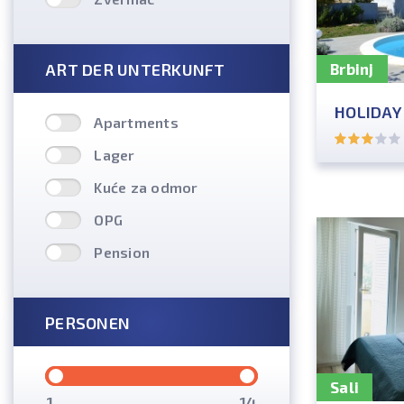
ART DER UNTERKUNFT
Brbinj
HOLIDAY
Apartments
Lager
Kuće za odmor
OPG
Pension
PERSONEN
Sali