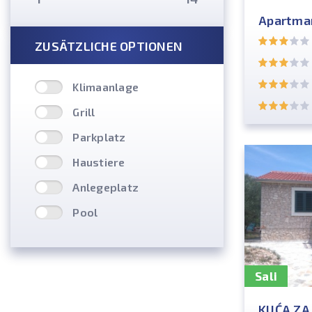
Apartman
ZUSÄTZLICHE OPTIONEN
Klimaanlage
Grill
Parkplatz
Haustiere
Anlegeplatz
Pool
Sali
KUĆA Z