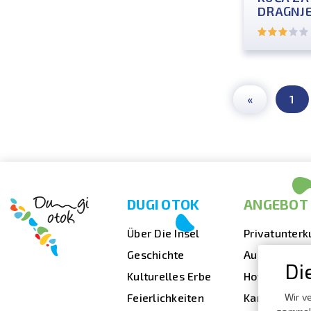
DRAGNJE
«
1
DUGI OTOK
ANGEBOT
Über Die Insel
Privatunterk
Geschichte
Ausgehen
Di
Kulturelles Erbe
Hotels
Feierlichkeiten
Kampingplät
Wir v