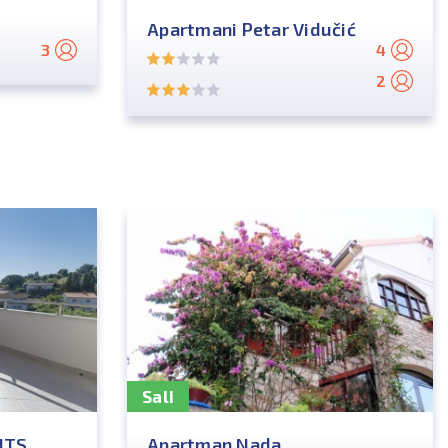
Apartmani Petar Vidučić
3
4
2
Sali
NTS
Apartman Nada