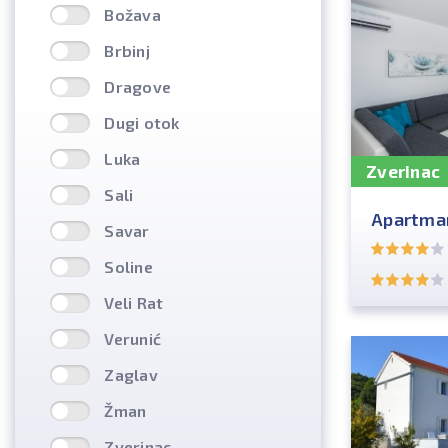
Božava
Brbinj
Dragove
Dugi otok
Luka
Zverinac
Sali
Apartman
Savar
Soline
Veli Rat
Verunić
Zaglav
Žman
Zverinac