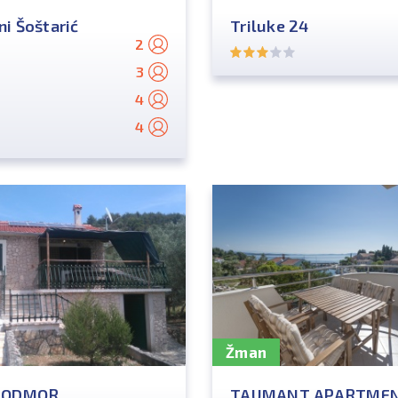
i Šoštarić
Triluke 24
2
3
4
4
Žman
A ODMOR
TAUMANT APARTME