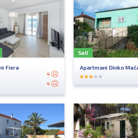
Sali
i Fiera
Apartmani Dinko Mać
4
4