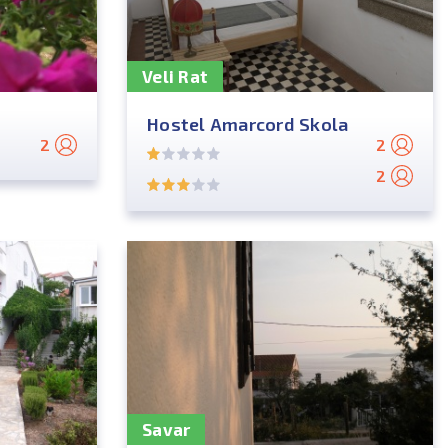
Veli Rat
Hostel Amarcord Skola
2
2
2
Savar