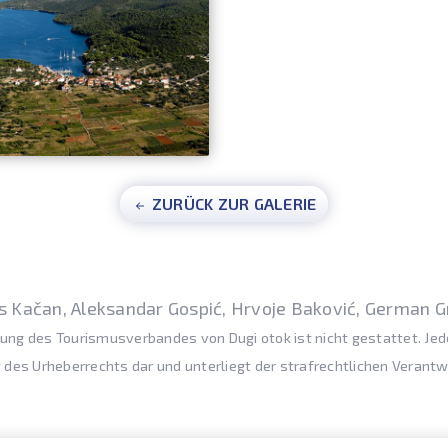
ZURÜCK ZUR GALERIE
is Kačan, Aleksandar Gospić, Hrvoje Baković, German G
g des Tourismusverbandes von Dugi otok ist nicht gestattet. Jede 
 des Urheberrechts dar und unterliegt der strafrechtlichen Verantwo