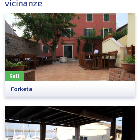
vicinanze
Sali
Forketa