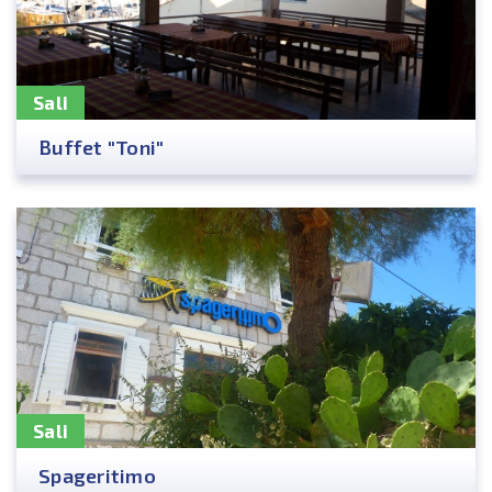
Sali
Buffet "Toni"
Sali
Spageritimo