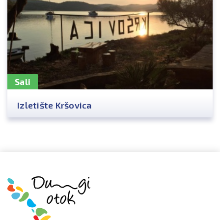
Sali
Izletište Kršovica