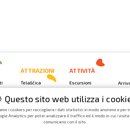
ATTRAZIONI
ATTIVITÀ
ti
Telašćica
Escursioni
Arriv
Sakarun
Immersione
Foto
 Questo sito web utilizza i cooki
Il faro Veli Rat
Outdoor
Video
Spiagge,
Pesca
Calen
iamo i cookies per raccogliere i dati statistici in modo anonimo e per in
insenature
Event
gle Analytics per poter analizzare il traffico ed il modo in cui i visita
iaggio
Nautica
comunicano con il sito.
La Grotta del
Broch
Forno terribile
Cata