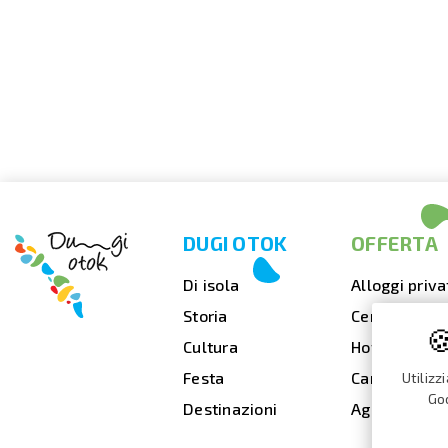
DUGI OTOK
OFFERTA
Di isola
Alloggi priva
Storia
Cenare fuori

Cultura
Hotel
Festa
Campeggi
Utilizz
Goo
Destinazioni
Agenzie di v