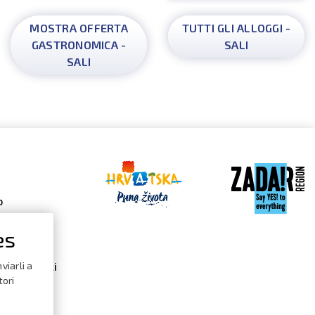
MOSTRA OFFERTA
TUTTI GLI ALLOGGI -
GASTRONOMICA -
SALI
SALI
o
es
 Gallery
dario degli
viarli a
i
tori
ure /
logo