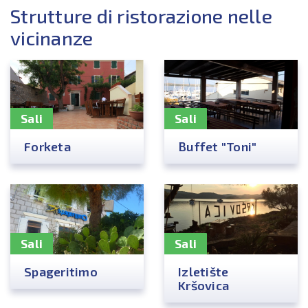
Strutture di ristorazione nelle
vicinanze
Sali
Sali
Forketa
Buffet "Toni"
Sali
Sali
Spageritimo
Izletište
Kršovica